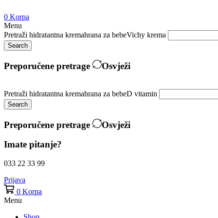
0
Korpa
Menu
Pretraži
hidratantna krema
hrana za bebe
Vichy krema
Search
Preporučene pretrage
Osvježi
Pretraži
hidratantna krema
hrana za bebe
D vitamin
Search
Preporučene pretrage
Osvježi
Imate pitanje?
033 22 33 99
Prijava
0
Korpa
Menu
Shop