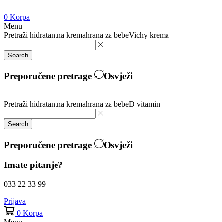
0
Korpa
Menu
Pretraži
hidratantna krema
hrana za bebe
Vichy krema
Search
Preporučene pretrage
Osvježi
Pretraži
hidratantna krema
hrana za bebe
D vitamin
Search
Preporučene pretrage
Osvježi
Imate pitanje?
033 22 33 99
Prijava
0
Korpa
Menu