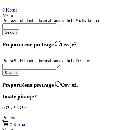
0
Korpa
Menu
Pretraži
hidratantna krema
hrana za bebe
Vichy krema
Search
Preporučene pretrage
Osvježi
Pretraži
hidratantna krema
hrana za bebe
D vitamin
Search
Preporučene pretrage
Osvježi
Imate pitanje?
033 22 33 99
Prijava
0
Korpa
Menu