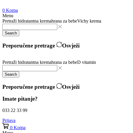
0
Korpa
Menu
Pretraži
hidratantna krema
hrana za bebe
Vichy krema
Search
Preporučene pretrage
Osvježi
Pretraži
hidratantna krema
hrana za bebe
D vitamin
Search
Preporučene pretrage
Osvježi
Imate pitanje?
033 22 33 99
Prijava
0
Korpa
Menu