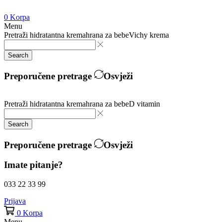
0
Korpa
Menu
Pretraži
hidratantna krema
hrana za bebe
Vichy krema
Search
Preporučene pretrage
Osvježi
Pretraži
hidratantna krema
hrana za bebe
D vitamin
Search
Preporučene pretrage
Osvježi
Imate pitanje?
033 22 33 99
Prijava
0
Korpa
Menu