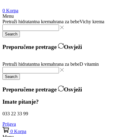
0
Korpa
Menu
Pretraži
hidratantna krema
hrana za bebe
Vichy krema
Search
Preporučene pretrage
Osvježi
Pretraži
hidratantna krema
hrana za bebe
D vitamin
Search
Preporučene pretrage
Osvježi
Imate pitanje?
033 22 33 99
Prijava
0
Korpa
Menu