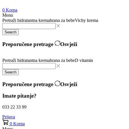
0
Korpa
Menu
Pretraži
hidratantna krema
hrana za bebe
Vichy krema
Search
Preporučene pretrage
Osvježi
Pretraži
hidratantna krema
hrana za bebe
D vitamin
Search
Preporučene pretrage
Osvježi
Imate pitanje?
033 22 33 99
Prijava
0
Korpa
Menu