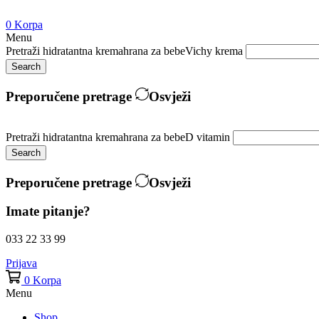
0
Korpa
Menu
Pretraži
hidratantna krema
hrana za bebe
Vichy krema
Search
Preporučene pretrage
Osvježi
Pretraži
hidratantna krema
hrana za bebe
D vitamin
Search
Preporučene pretrage
Osvježi
Imate pitanje?
033 22 33 99
Prijava
0
Korpa
Menu
Shop