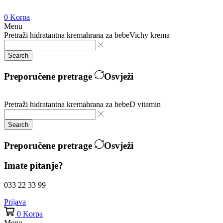
0
Korpa
Menu
Pretraži
hidratantna krema
hrana za bebe
Vichy krema
Search
Preporučene pretrage
Osvježi
Pretraži
hidratantna krema
hrana za bebe
D vitamin
Search
Preporučene pretrage
Osvježi
Imate pitanje?
033 22 33 99
Prijava
0
Korpa
Menu