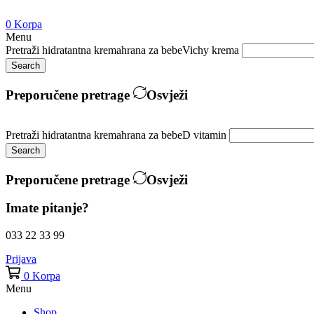
0
Korpa
Menu
Pretraži
hidratantna krema
hrana za bebe
Vichy krema
Search
Preporučene pretrage
Osvježi
Pretraži
hidratantna krema
hrana za bebe
D vitamin
Search
Preporučene pretrage
Osvježi
Imate pitanje?
033 22 33 99
Prijava
0
Korpa
Menu
Shop