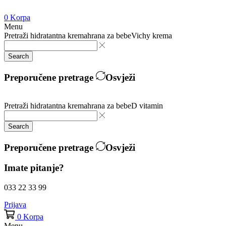
0
Korpa
Menu
Pretraži
hidratantna krema
hrana za bebe
Vichy krema
Search
Preporučene pretrage
Osvježi
Pretraži
hidratantna krema
hrana za bebe
D vitamin
Search
Preporučene pretrage
Osvježi
Imate pitanje?
033 22 33 99
Prijava
0
Korpa
Menu