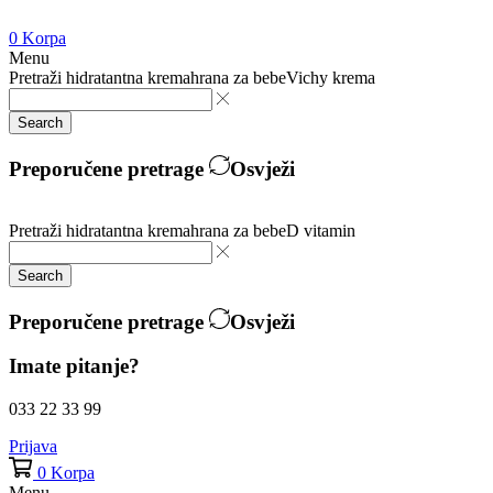
0
Korpa
Menu
Pretraži
hidratantna krema
hrana za bebe
Vichy krema
Search
Preporučene pretrage
Osvježi
Pretraži
hidratantna krema
hrana za bebe
D vitamin
Search
Preporučene pretrage
Osvježi
Imate pitanje?
033 22 33 99
Prijava
0
Korpa
Menu