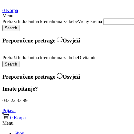
0
Korpa
Menu
Pretraži
hidratantna krema
hrana za bebe
Vichy krema
Search
Preporučene pretrage
Osvježi
Pretraži
hidratantna krema
hrana za bebe
D vitamin
Search
Preporučene pretrage
Osvježi
Imate pitanje?
033 22 33 99
Prijava
0
Korpa
Menu
Shop