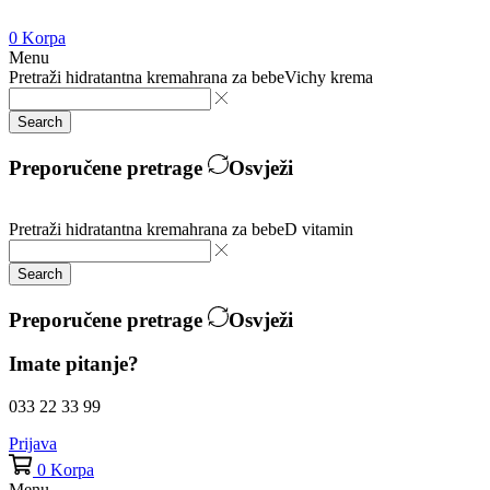
0
Korpa
Menu
Pretraži
hidratantna krema
hrana za bebe
Vichy krema
Search
Preporučene pretrage
Osvježi
Pretraži
hidratantna krema
hrana za bebe
D vitamin
Search
Preporučene pretrage
Osvježi
Imate pitanje?
033 22 33 99
Prijava
0
Korpa
Menu