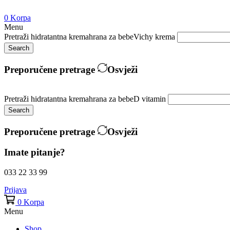
0
Korpa
Menu
Pretraži
hidratantna krema
hrana za bebe
Vichy krema
Search
Preporučene pretrage
Osvježi
Pretraži
hidratantna krema
hrana za bebe
D vitamin
Search
Preporučene pretrage
Osvježi
Imate pitanje?
033 22 33 99
Prijava
0
Korpa
Menu
Shop