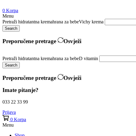
0
Korpa
Menu
Pretraži
hidratantna krema
hrana za bebe
Vichy krema
Search
Preporučene pretrage
Osvježi
Pretraži
hidratantna krema
hrana za bebe
D vitamin
Search
Preporučene pretrage
Osvježi
Imate pitanje?
033 22 33 99
Prijava
0
Korpa
Menu
Shop