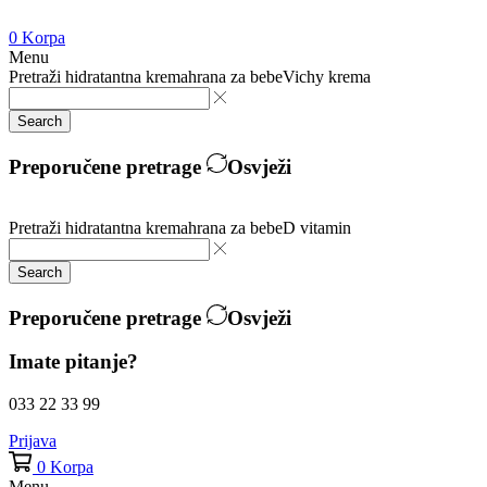
0
Korpa
Menu
Pretraži
hidratantna krema
hrana za bebe
Vichy krema
Search
Preporučene pretrage
Osvježi
Pretraži
hidratantna krema
hrana za bebe
D vitamin
Search
Preporučene pretrage
Osvježi
Imate pitanje?
033 22 33 99
Prijava
0
Korpa
Menu