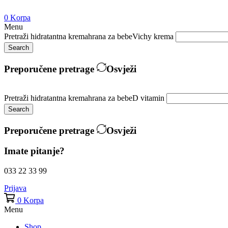
0
Korpa
Menu
Pretraži
hidratantna krema
hrana za bebe
Vichy krema
Search
Preporučene pretrage
Osvježi
Pretraži
hidratantna krema
hrana za bebe
D vitamin
Search
Preporučene pretrage
Osvježi
Imate pitanje?
033 22 33 99
Prijava
0
Korpa
Menu
Shop