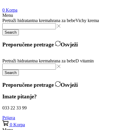
0
Korpa
Menu
Pretraži
hidratantna krema
hrana za bebe
Vichy krema
Search
Preporučene pretrage
Osvježi
Pretraži
hidratantna krema
hrana za bebe
D vitamin
Search
Preporučene pretrage
Osvježi
Imate pitanje?
033 22 33 99
Prijava
0
Korpa
Menu