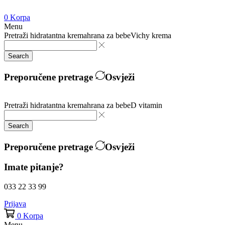
0
Korpa
Menu
Pretraži
hidratantna krema
hrana za bebe
Vichy krema
Search
Preporučene pretrage
Osvježi
Pretraži
hidratantna krema
hrana za bebe
D vitamin
Search
Preporučene pretrage
Osvježi
Imate pitanje?
033 22 33 99
Prijava
0
Korpa
Menu