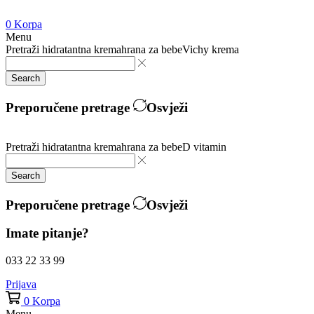
0
Korpa
Menu
Pretraži
hidratantna krema
hrana za bebe
Vichy krema
Search
Preporučene pretrage
Osvježi
Pretraži
hidratantna krema
hrana za bebe
D vitamin
Search
Preporučene pretrage
Osvježi
Imate pitanje?
033 22 33 99
Prijava
0
Korpa
Menu