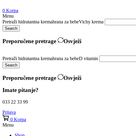
0
Korpa
Menu
Pretraži
hidratantna krema
hrana za bebe
Vichy krema
Search
Preporučene pretrage
Osvježi
Pretraži
hidratantna krema
hrana za bebe
D vitamin
Search
Preporučene pretrage
Osvježi
Imate pitanje?
033 22 33 99
Prijava
0
Korpa
Menu
Shop