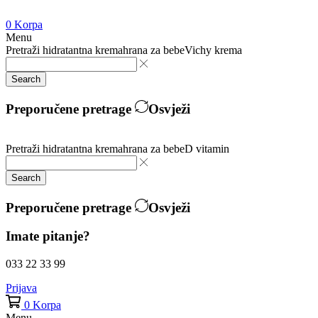
0
Korpa
Menu
Pretraži
hidratantna krema
hrana za bebe
Vichy krema
Search
Preporučene pretrage
Osvježi
Pretraži
hidratantna krema
hrana za bebe
D vitamin
Search
Preporučene pretrage
Osvježi
Imate pitanje?
033 22 33 99
Prijava
0
Korpa
Menu