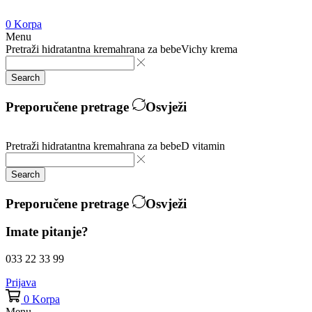
0
Korpa
Menu
Pretraži
hidratantna krema
hrana za bebe
Vichy krema
Search
Preporučene pretrage
Osvježi
Pretraži
hidratantna krema
hrana za bebe
D vitamin
Search
Preporučene pretrage
Osvježi
Imate pitanje?
033 22 33 99
Prijava
0
Korpa
Menu