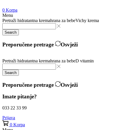
0
Korpa
Menu
Pretraži
hidratantna krema
hrana za bebe
Vichy krema
Search
Preporučene pretrage
Osvježi
Pretraži
hidratantna krema
hrana za bebe
D vitamin
Search
Preporučene pretrage
Osvježi
Imate pitanje?
033 22 33 99
Prijava
0
Korpa
Menu