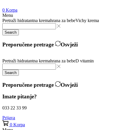
0
Korpa
Menu
Pretraži
hidratantna krema
hrana za bebe
Vichy krema
Search
Preporučene pretrage
Osvježi
Pretraži
hidratantna krema
hrana za bebe
D vitamin
Search
Preporučene pretrage
Osvježi
Imate pitanje?
033 22 33 99
Prijava
0
Korpa
Menu