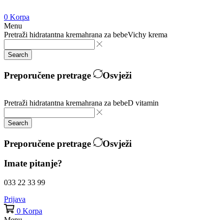
0
Korpa
Menu
Pretraži
hidratantna krema
hrana za bebe
Vichy krema
Search
Preporučene pretrage
Osvježi
Pretraži
hidratantna krema
hrana za bebe
D vitamin
Search
Preporučene pretrage
Osvježi
Imate pitanje?
033 22 33 99
Prijava
0
Korpa
Menu