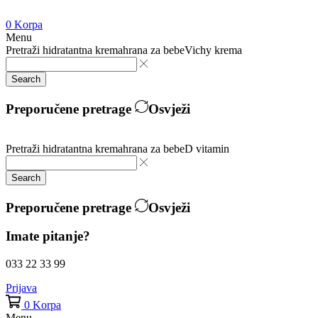
0
Korpa
Menu
Pretraži
hidratantna krema
hrana za bebe
Vichy krema
Search
Preporučene pretrage
Osvježi
Pretraži
hidratantna krema
hrana za bebe
D vitamin
Search
Preporučene pretrage
Osvježi
Imate pitanje?
033 22 33 99
Prijava
0
Korpa
Menu