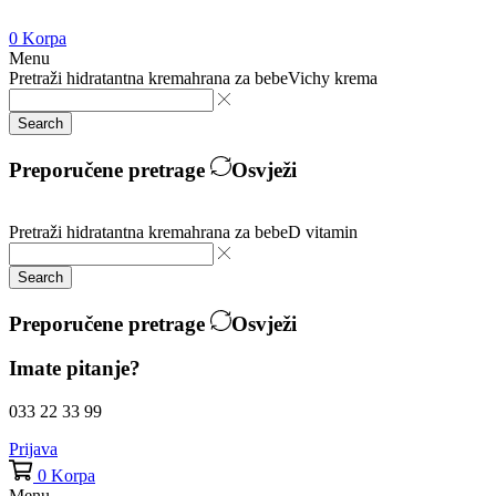
0
Korpa
Menu
Pretraži
hidratantna krema
hrana za bebe
Vichy krema
Search
Preporučene pretrage
Osvježi
Pretraži
hidratantna krema
hrana za bebe
D vitamin
Search
Preporučene pretrage
Osvježi
Imate pitanje?
033 22 33 99
Prijava
0
Korpa
Menu