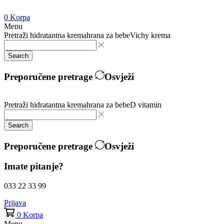
0
Korpa
Menu
Pretraži
hidratantna krema
hrana za bebe
Vichy krema
Search
Preporučene pretrage
Osvježi
Pretraži
hidratantna krema
hrana za bebe
D vitamin
Search
Preporučene pretrage
Osvježi
Imate pitanje?
033 22 33 99
Prijava
0
Korpa
Menu