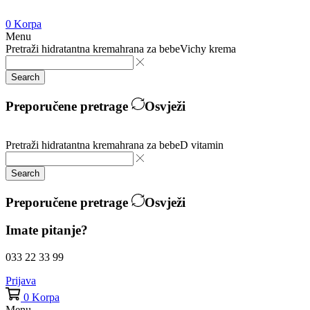
0
Korpa
Menu
Pretraži
hidratantna krema
hrana za bebe
Vichy krema
Search
Preporučene pretrage
Osvježi
Pretraži
hidratantna krema
hrana za bebe
D vitamin
Search
Preporučene pretrage
Osvježi
Imate pitanje?
033 22 33 99
Prijava
0
Korpa
Menu