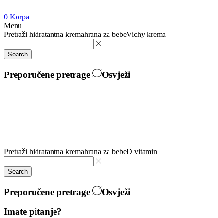
0
Korpa
Menu
Pretraži
hidratantna krema
hrana za bebe
Vichy krema
Search
Preporučene pretrage
Osvježi
Pretraži
hidratantna krema
hrana za bebe
D vitamin
Search
Preporučene pretrage
Osvježi
Imate pitanje?