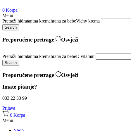
0
Korpa
Menu
Pretraži
hidratantna krema
hrana za bebe
Vichy krema
Search
Preporučene pretrage
Osvježi
Pretraži
hidratantna krema
hrana za bebe
D vitamin
Search
Preporučene pretrage
Osvježi
Imate pitanje?
033 22 33 99
Prijava
0
Korpa
Menu
Shop