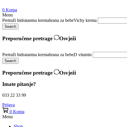
0
Korpa
Menu
Pretraži
hidratantna krema
hrana za bebe
Vichy krema
Search
Preporučene pretrage
Osvježi
Pretraži
hidratantna krema
hrana za bebe
D vitamin
Search
Preporučene pretrage
Osvježi
Imate pitanje?
033 22 33 99
Prijava
0
Korpa
Menu
Shop